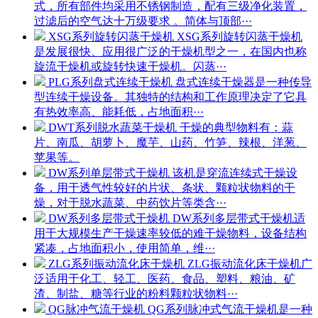
式，所有部件均采用不锈钢制造，配有三级净化装置，
过滤后的空气达十万级要求 。简体与顶部···
XSG系列旋转闪蒸干燥机
XSG系列旋转闪蒸干燥机
是发展很快、应用很广泛的干燥机型之一，在国内也称
旋流干燥机或旋转快速干燥机。闪蒸···
PLG系列盘式连续干燥机
盘式连续干燥器是一种传导
型连续干燥设备。其独特的结构和工作原理决定了它具
有热效率高、能耗低，占地面积···
DWT系列脱水蔬菜干燥机
干燥的典型物料有：蒜
片、南瓜、胡萝卜、魔芋、山药、竹笋、辣根、洋葱、
苹果等。
DW系列单层带式干燥机
该机是穿流连续式干燥设
备，用于透气性较好的片状、条状、颗粒状物料的干
燥，对于脱水蔬菜、中药饮片等类含···
DW系列多层带式干燥机
DW系列多层带式干燥机适
用于大规模生产干燥速率较低的难干燥物料，设备结构
紧凑，占地面积小，使用简单，维···
ZLG系列振动流化床干燥机
ZLG振动流化床干燥机广
泛适用于化工、轻工、医药、食品、塑料、粮油、矿
渣、制盐、糖等行业的粉料颗粒状物料···
QG脉冲气流干燥机
QG系列脉冲式气流干燥机是一种