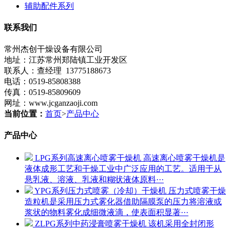
辅助配件系列
联系我们
常州杰创干燥设备有限公司
地址：江苏常州郑陆镇工业开发区
联系人：查经理 13775188673
电话：0519-85808388
传真：0519-85809609
网址：www.jcganzaoji.com
当前位置：
首页
>
产品中心
产品中心
LPG系列高速离心喷雾干燥机
高速离心喷雾干燥机是
液体成形工艺和干燥工业中广泛应用的工艺。适用于从
悬乳液、溶液、乳液和糊状液体原料···
YPG系列压力式喷雾（冷却）干燥机
压力式喷雾干燥
造粒机是采用压力式雾化器借助隔膜泵的压力将溶液或
浆状的物料雾化成细微液滴，使表面积显著···
ZLPG系列中药浸膏喷雾干燥机
该机采用全封闭形