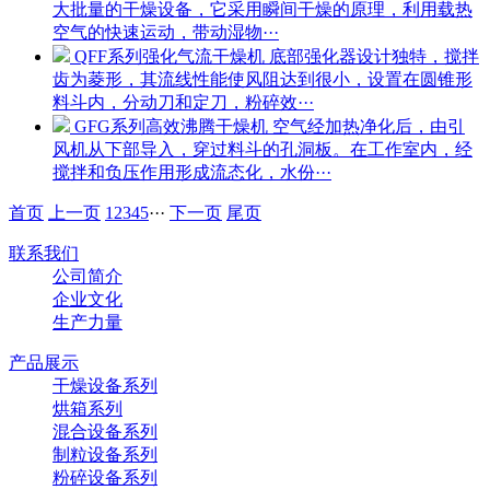
大批量的干燥设备，它采用瞬间干燥的原理，利用载热
空气的快速运动，带动湿物···
QFF系列强化气流干燥机
底部强化器设计独特，搅拌
齿为菱形，其流线性能使风阻达到很小，设置在圆锥形
料斗内，分动刀和定刀，粉碎效···
GFG系列高效沸腾干燥机
空气经加热净化后，由引
风机从下部导入，穿过料斗的孔洞板。在工作室内，经
搅拌和负压作用形成流态化，水份···
首页
上一页
1
2
3
4
5
···
下一页
尾页
联系我们
公司简介
企业文化
生产力量
产品展示
干燥设备系列
烘箱系列
混合设备系列
制粒设备系列
粉碎设备系列